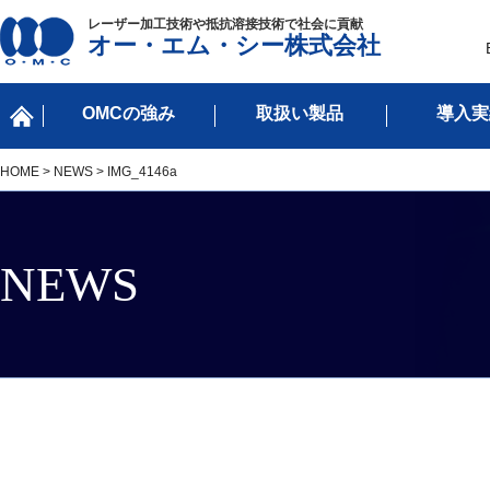
レーザー加工技術や抵抗溶接技術で社会に貢献
オー・エム・シー株式会社
OMCの強み
取扱い製品
導入実
HOME
>
NEWS
> IMG_4146a
NEWS