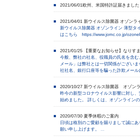
2021/06/01
欧州、米国特許証届きました
2021/04/01
新ウイルス除菌器 オゾンラ
新ウイルス除菌器 オゾンライン 薄型タ
はこちら https://www.jomc.co.jp/ozonelin
2021/01/25
【重要なお知らせ】なりす
今般、弊社の社名、役職員の氏名を含む
メール」は弊社とは一切関係がございま
社社名、銀行口座等を騙った詐欺メールにご
2020/10/27
新ウイルス除菌器 オゾンラ
昨今の新型コロナウイルス影響に対し、
始めました。 詳しくは、オゾンラインの特設サイト
2020/07/30
夏季休暇のご案内
日頃は格別のご愛顧を賜りまして誠にあ
願い申し上げます。 ...