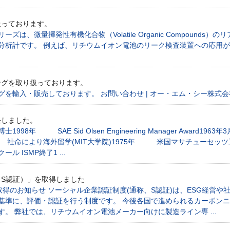
扱っております。
シリーズは、微量揮発性有機化合物（Volatile Organic Compoun
分析計です。 例えば、リチウムイオン電池のリーク検査装置への応用が
ングを取り扱っております。
輸入・販売しております。 お問い合わせ | オー・エム・シー株式会社 
任しました。
年 SAE Sid Olsen Engineering Manager Award19
社命により海外留学(MIT大学院)1975年 米国マサチューセッツ工
ISMP終了1 ...
S認証）」を取得しました
得のお知らせ ソーシャル企業認証制度(通称、S認証)は、ESG経営
基準に、評価・認証を行う制度です。 今後各国で進められるカーボン
。 弊社では、リチウムイオン電池メーカー向けに製造ライン専 ...