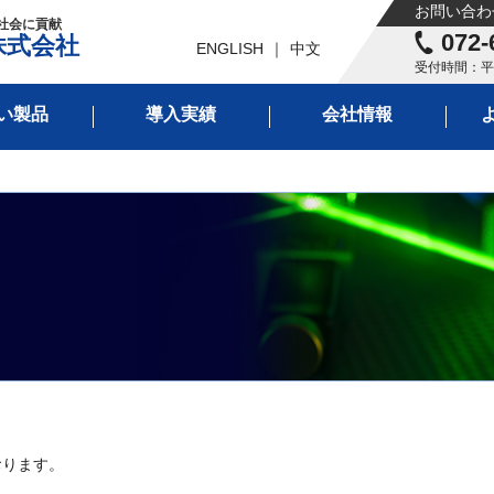
お問い合わ
社会に貢献
072-
株式会社
ENGLISH
｜
中文
受付時間：平日
い製品
導入実績
会社情報
おります。