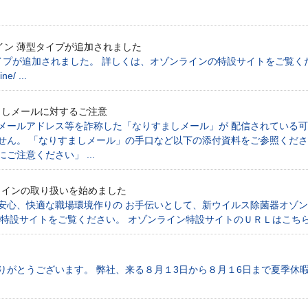
イン 薄型タイプが追加されました
イプが追加されました。 詳しくは、オゾンラインの特設サイトをご覧く
e/ ...
ましメールに対するご注意
メールアドレス等を詐称した「なりすましメール」が 配信されている可
せん。 「なりすましメール」の手口など以下の添付資料をご参照くださ
注意ください」 ...
インの取り扱いを始めました
安心、快適な職場環境作りの お手伝いとして、新ウイルス除菌器オゾ
をご覧ください。 オゾンライン特設サイトのＵＲＬはこちら https://www.j
りがとうございます。 弊社、来る８月１3日から８月１6日まで夏季休