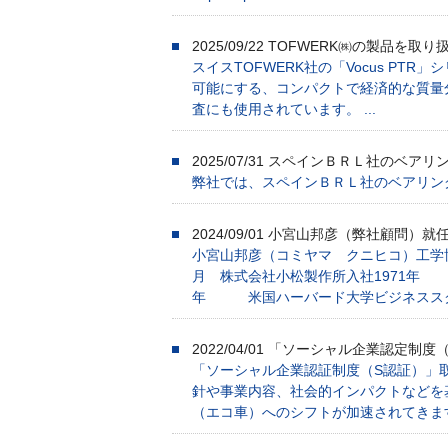
2025/09/22
TOFWERK㈱の製品を取り
スイスTOFWERK社の「Vocus PTR」
可能にする、コンパクトで経済的な質量
査にも使用されています。 ...
2025/07/31
スペインＢＲＬ社のベアリ
弊社では、スペインＢＲＬ社のベアリングを
2024/09/01
小宮山邦彦（弊社顧問）就
小宮山邦彦（コミヤマ クニヒコ）工学博士1998
月 株式会社小松製作所入社1971年 
年 米国ハーバード大学ビジネススクール 
2022/04/01
「ソーシャル企業認定制度（
「ソーシャル企業認証制度（S認証）」取
針や事業内容、社会的インパクトなどを
（エコ車）へのシフトが加速されてきます