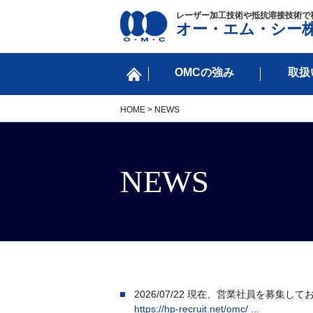
レーザー加工技術や抵抗溶接技術で
オー・エム・シー
OMCの強み
取扱
HOME
> NEWS
NEWS
2026/07/22
現在、営業社員を募集して
https://hp-recruit.net/omc/ ...