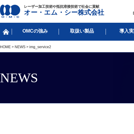
レーザー加工技術や抵抗溶接技術で社会に貢献
オー・エム・シー株式会社
OMCの強み
取扱い製品
導入実
HOME
>
NEWS
> img_service2
NEWS